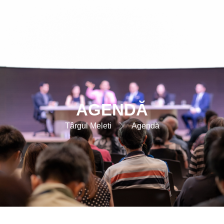
AGENDĂ
Târgul Meleti
Agendă