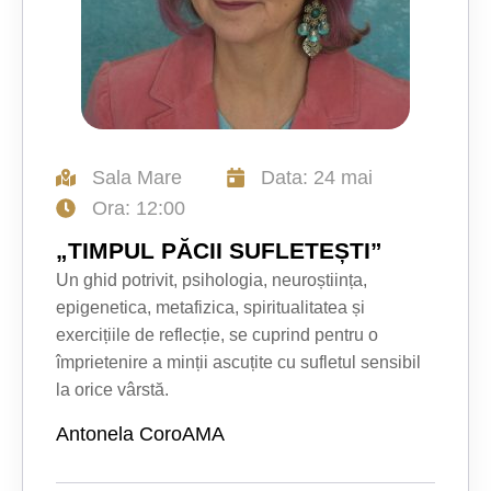
Sala Mare
Data: 24 mai
Ora: 12:00
„TIMPUL PĂCII SUFLETEȘTI”
Un ghid potrivit, psihologia, neuroștiința,
epigenetica, metafizica, spiritualitatea și
exercițiile de reflecție, se cuprind pentru o
împrietenire a minții ascuțite cu sufletul sensibil
la orice vârstă.
Antonela CoroAMA