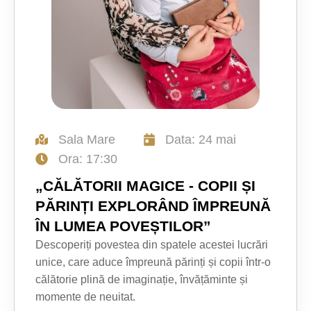
Sala Mare
Data: 24 mai
Ora: 17:30
„CĂLĂTORII MAGICE - COPII ȘI
PĂRINȚI EXPLORÂND ÎMPREUNĂ
ÎN LUMEA POVEȘTILOR”
Descoperiți povestea din spatele acestei lucrări
unice, care aduce împreună părinți și copii într-o
călătorie plină de imaginație, învățăminte și
momente de neuitat.