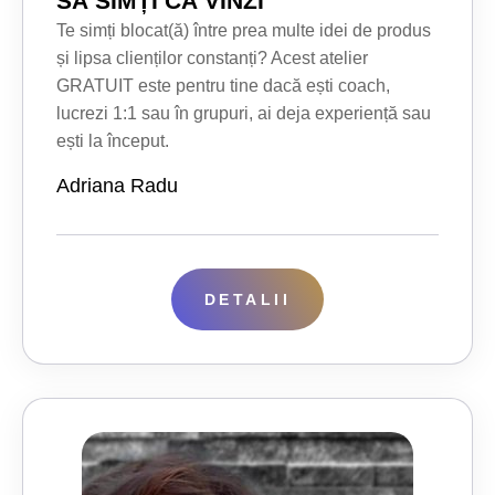
SĂ SIMȚI CĂ VINZI"
Te simți blocat(ă) între prea multe idei de produs
și lipsa clienților constanți? Acest atelier
GRATUIT este pentru tine dacă ești coach,
lucrezi 1:1 sau în grupuri, ai deja experiență sau
ești la început.
Adriana Radu
DETALII