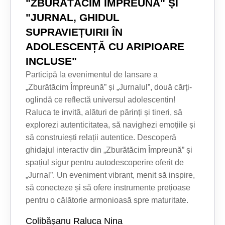
"ZBURĂTĂCIM ÎMPREUNĂ" ȘI
"JURNAL, GHIDUL
SUPRAVIEȚUIRII ÎN
ADOLESCENȚĂ CU ARIPIOARE
INCLUSE"
Participă la evenimentul de lansare a
„Zburătăcim Împreună” și „Jurnalul”, două cărți-
oglindă ce reflectă universul adolescentin!
Raluca te invită, alături de părinți și tineri, să
explorezi autenticitatea, să navighezi emoțiile și
să construiești relații autentice. Descoperă
ghidajul interactiv din „Zburătăcim Împreună” și
spațiul sigur pentru autodescoperire oferit de
„Jurnal”. Un eveniment vibrant, menit să inspire,
să conecteze și să ofere instrumente prețioase
pentru o călătorie armonioasă spre maturitate.
Colibășanu Raluca Nina