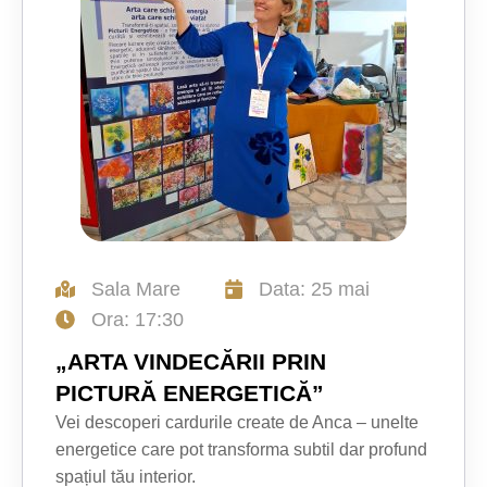
Sala Mare
Data: 25 mai
Ora: 17:30
„ARTA VINDECĂRII PRIN
PICTURĂ ENERGETICĂ”
Vei descoperi cardurile create de Anca – unelte
energetice care pot transforma subtil dar profund
spațiul tău interior.