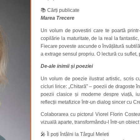
📚 Cărți publicate
Marea Trecere
Un volum de povestiri care te poartă printr
copilărie la maturitate, de la real la fantastic,
Fiecare poveste ascunde o învățătură subtilă ș
a extrage sensul propriu. O lectură cu suflet, 
De-ale inimii și poeziei
Un volum de poezie ilustrat artistic, scris c
cicluri lirice: „Chitară” – poezii de dragoste î
poezii clasice și moderne despre viață, iu
reflecții metafizice într-un dialog sincer cu Cr
Colaborarea cu pictorul Viorel Florin Coste
vizuală aparte, transformându-l într-un obiect d
🎤 Îl poți întâlni la Târgul Meleti