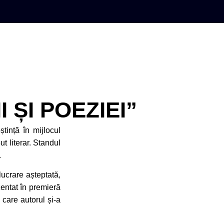
 ȘI POEZIEI”
tință în mijlocul
ut literar. Standul
.
ucrare așteptată,
zentat în premieră
 care autorul și-a