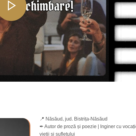
📍 Năsăud, jud. Bistrița-Năsăud
✒ Autor de proză și poezie | Inginer cu vocație
vieții și sufletului