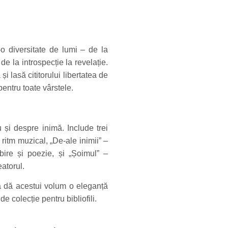
-o diversitate de lumi – de la
 de la introspecție la revelație.
i lasă cititorului libertatea de
pentru toate vârstele.
u și despre inimă. Include trei
n ritm muzical, „De-ale inimii” –
bire și poezie, și „Șoimul” –
eatorul.
a dă acestui volum o eleganță
e colecție pentru bibliofili.