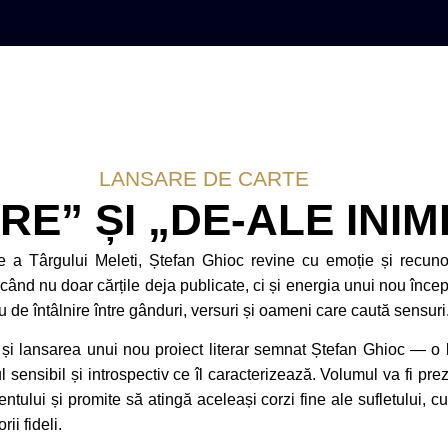
LANSARE DE CARTE
” ȘI „DE-ALE INIMII
e a Târgului Meleti, Ștefan Ghioc revine cu emoție și recunoș
ducând nu doar cărțile deja publicate, ci și energia unui nou încep
iu de întâlnire între gânduri, versuri și oameni care caută sensuri
și lansarea unui nou proiect literar semnat Ștefan Ghioc — o l
ul sensibil și introspectiv ce îl caracterizează. Volumul va fi pre
ntului și promite să atingă aceleași corzi fine ale sufletului, cu
rii fideli.