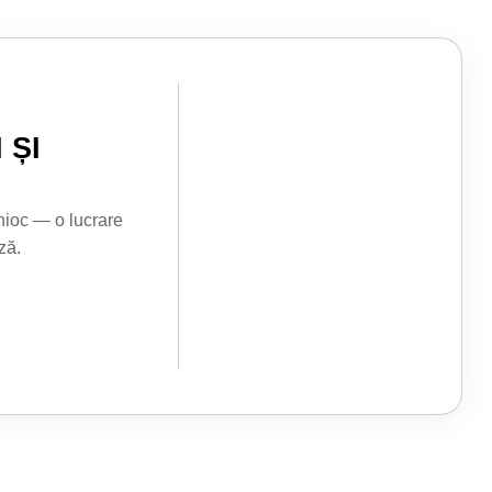
AGENDĂ
 ȘI
hioc — o lucrare
ză.