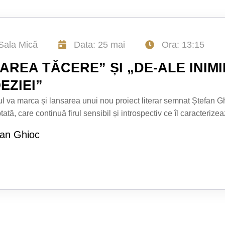
Sala Mică
Data: 25 mai
Ora: 13:15
AREA TĂCERE” ȘI „DE-ALE INIMII
EZIEI”
l va marca și lansarea unui nou proiect literar semnat Ștefan G
tată, care continuă firul sensibil și introspectiv ce îl caracterizea
fan Ghioc