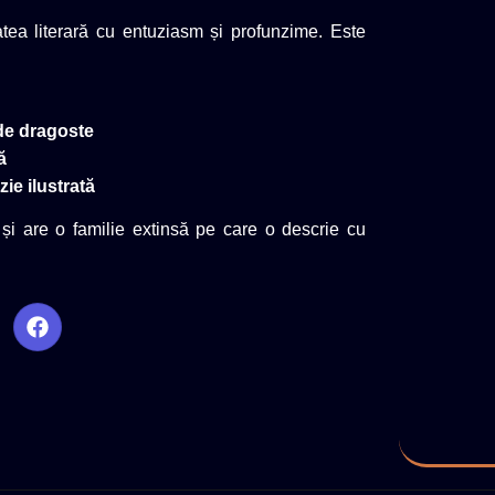
atea literară cu entuziasm și profunzime. Este
de dragoste
ă
zie ilustrată
 și are o familie extinsă pe care o descrie cu