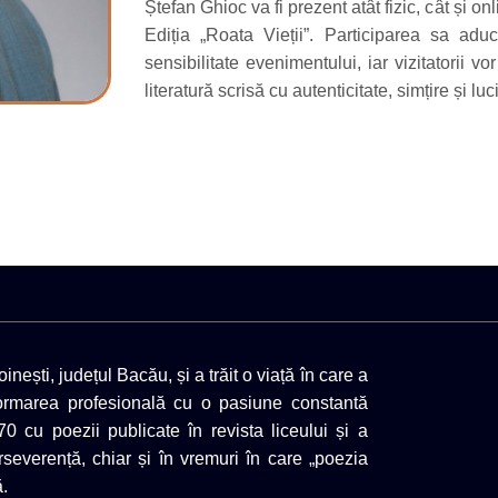
Ștefan Ghioc va fi prezent atât fizic, cât și on
Ediția „Roata Vieții”. Participarea sa ad
sensibilitate evenimentului, iar vizitatorii 
literatură scrisă cu autenticitate, simțire și luc
nești, județul Bacău, și a trăit o viață în care a
formarea profesională cu o pasiune constantă
’70 cu poezii publicate în revista liceului și a
rseverență, chiar și în vremuri în care „poezia
.