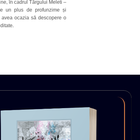
line, în cadrul Târgului Meleti –
uce un plus de profunzime și
vor avea ocazia să descopere o
iditate.