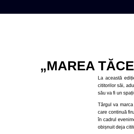
„MAREA TĂCERE
La această ediți
cititorilor săi, a
său va fi un spaț
Târgul va marca 
care continuă fir
în cadrul evenime
obișnuit deja citito