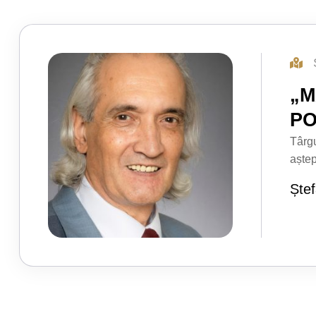
„M
PO
Târgu
aștep
Ște