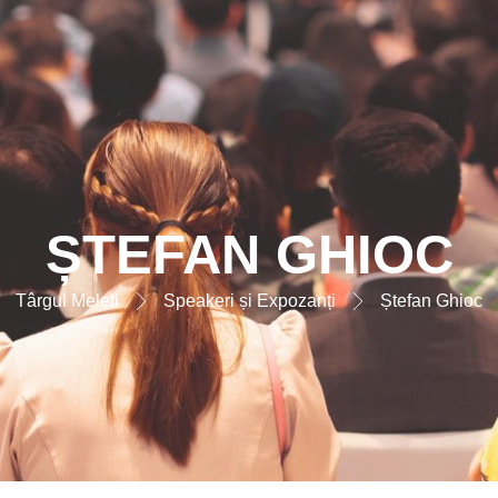
ȘTEFAN GHIOC
Târgul Meleti
Speakeri și Expozanți
Ștefan Ghioc