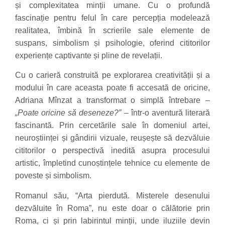
și complexitatea minții umane. Cu o profundă
fascinație pentru felul în care percepția modelează
realitatea, îmbină în scrierile sale elemente de
suspans, simbolism și psihologie, oferind cititorilor
experiențe captivante și pline de revelații.
Cu o carieră construită pe explorarea creativității și a
modului în care aceasta poate fi accesată de oricine,
Adriana Mînzat a transformat o simplă întrebare –
„Poate oricine să deseneze?”
– într-o aventură literară
fascinantă. Prin cercetările sale în domeniul artei,
neuroștiinței și gândirii vizuale, reușește să dezvăluie
cititorilor o perspectivă inedită asupra procesului
artistic, împletind cunoștințele tehnice cu elemente de
poveste și simbolism.
Romanul său, “Arta pierdută. Misterele desenului
dezvăluite în Roma”, nu este doar o călătorie prin
Roma, ci și prin labirintul minții, unde iluziile devin