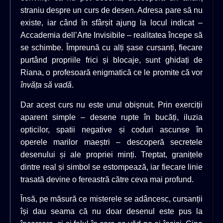
straniu despre un curs de desen. Adresa pare să nu
existe, iar când în sfârșit ajung la locul indicat –
Accademia dell’Arte Invisibile – realitatea începe să
se schimbe. Împreună cu alți șase cursanți, fiecare
purtând propriile frici și blocaje, sunt ghidați de
Riana, o profesoară enigmatică ce le promite că vor
învăța să vadă
.
Dar acest curs nu este unul obișnuit. Prin exerciții
aparent simple – desene rupte în bucăți, iluzia
opticilor, spatii negative și coduri ascunse în
operele marilor maeștri – descoperă secretele
desenului și ale propriei minți. Treptat, granițele
dintre real și simbol se estompează, iar fiecare linie
trasată devine o fereastră către ceva mai profund.
Însă, pe măsură ce misterele se adâncesc, cursanții
își dau seama că nu doar desenul este pus la