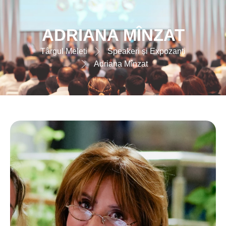
ADRIANA MÎNZAT
Târgul Meleti
Speakeri și Expozanți
Adriana Mînzat