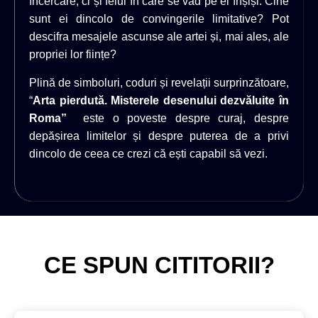
încercare, ci și felul în care se văd pe ei înșiși. Cine
sunt ei dincolo de convingerile limitative? Pot
descifra mesajele ascunse ale artei și, mai ales, ale
propriei lor ființe?
Plină de simboluri, coduri și revelații surprinzătoare,
“
Arta pierdută. Misterele desenului dezvăluite în
Roma”
este o poveste despre curaj, despre
depășirea limitelor și despre puterea de a privi
dincolo de ceea ce crezi că ești capabil să vezi.
CE SPUN CITITORII?