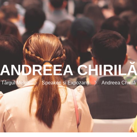
ANDREEA CHIRIL
Târgul Meleti
Speakeri și Expozanți
Andreea Chirilă