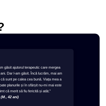
?
m găsit ajutorul terapeutic care mergea
 ani. Dar l-am găsit. Încă lucrăm, mai am
t că sunt pe calea cea bună. Viața mea a
te planurile și în sfârșit nu-mi mai este
simt că merit să fiu fericită și atât.”
(M., 42 ani)