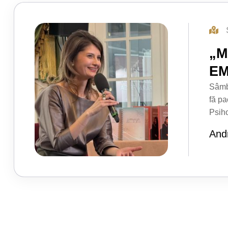
„M
EM
Sâmbă
fă pa
Psih
Andr