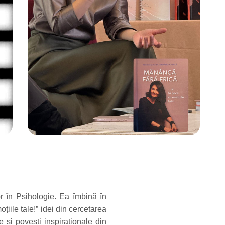
or în Psihologie. Ea îmbină în
iile tale!” idei din cercetarea
e și povești inspiraționale din