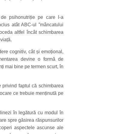
e psihonutriție pe care l-a
inclus atât ABC-ul ”mâncatului
oceda altfel încât schimbarea
viață.
re cognitiv, cât și emoțional,
imentarea devine o formă de
ți mai bine pe termen scurt, în
e privind faptul că schimbarea
care ce trebuie menținută pe
plinezi în legătură cu modul în
mare spre găsirea răspunsurilor
scoperi aspectele ascunse ale