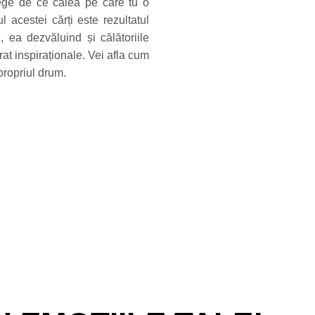
lege de ce calea pe care tu o
 acestei cărți este rezultatul
ce, ea dezvăluind și călătoriile
t inspiraționale. Vei afla cum
propriul drum.