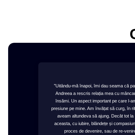
”Uitându-mă înapoi, îmi dau seama că par
Andreea a rescris relația mea cu mâncar
însămi. Un aspect important pe care l-am
presiune pe mine. Am învățat să curg, în r
aveam altundeva să ajung. Decât tot la 
aceasta, cu iubire, blândețe și compasiun
proces de devenire, sau de re-venir