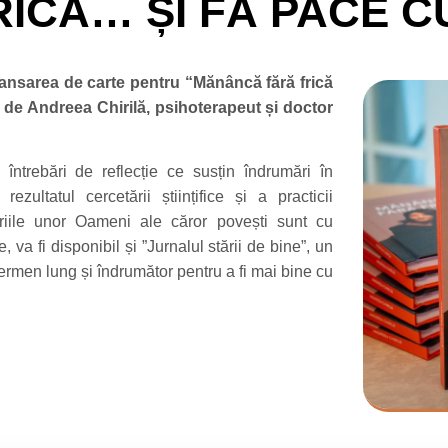
CĂ… ȘI FĂ PACE CU
ansarea de carte pentru “Mănâncă fără frică
ă de Andreea Chirilă, psihoterapeut și doctor
și întrebări de reflecție ce susțin îndrumări în
ezultatul cercetării științifice și a practicii
oriile unor Oameni ale căror povești sunt cu
, va fi disponibil și ”Jurnalul stării de bine”, un
ermen lung și îndrumător pentru a fi mai bine cu