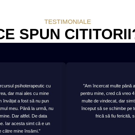
TESTIMONIALE
CE SPUN CITITORII
cursul psihoterapeutic cu
”Am încercat multe până a
ea, dar mai ales cu mine
pentru mine, cred că vreo 4
 învățat a fost să nu pun
multe de vindecat, dar sim
itmul meu. Până la urmă, nu
început să se schimbe pe toa
mine. Dar altfel. De data
frică să fiu fericită, 
e. Iar acesta simt că e un
e către mine însămi.”