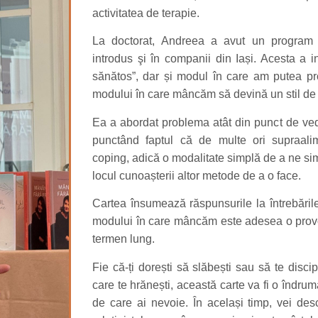
activitatea de terapie.
La doctorat, Andreea a avut un program d
introdus şi în companii din Iași. Acesta a 
sănătos”, dar și modul în care am putea pr
modului în care mâncăm să devină un stil de 
Ea a abordat problema atât din punct de vede
punctând faptul că de multe ori supraal
coping, adică o modalitate simplă de a ne sim
locul cunoașterii altor metode de a o face.
Cartea însumează răspunsurile la întrebăril
modului în care mâncăm este adesea o provo
termen lung.
F
ie că-ți dorești să slăbești sau să te disci
care te hrănești, această carte va fi o îndru
de care ai nevoie. În același timp, vei de