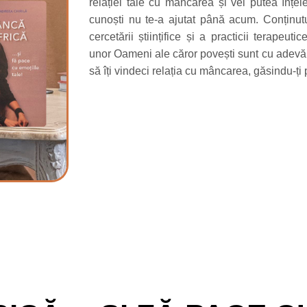
relației tale cu mâncarea și vei putea înțe
cunoști nu te-a ajutat până acum. Conținutul
cercetării științifice și a practicii terapeuti
unor Oameni ale căror povești sunt cu adevăra
să îți vindeci relația cu mâncarea, găsindu-ți 