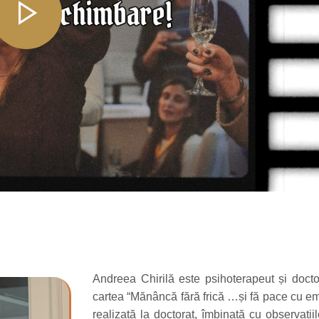
Andreea
Chirilă este psihoterapeut și doct
cartea “Mănâncă fără frică …și fă pace cu emoț
realizată la doctorat, îmbinată cu observațiil