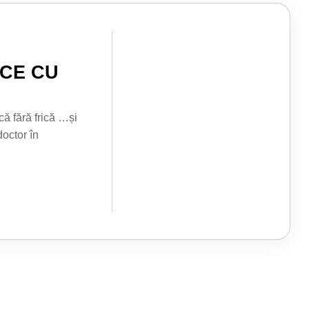
AGENDĂ
ACE CU
ă fără frică …și
doctor în