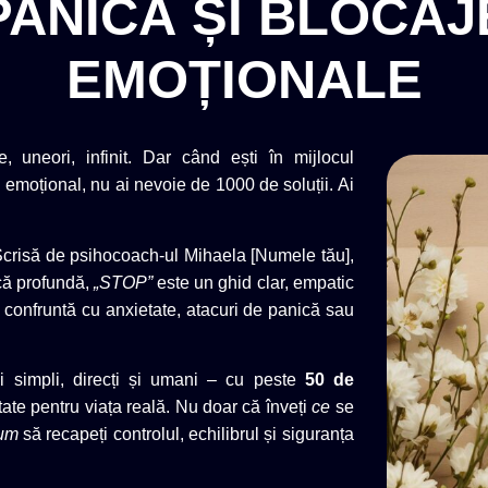
PANICĂ ȘI BLOCAJ
EMOȚIONALE
, uneori, infinit. Dar când ești în mijlocul
lui emoțional, nu ai nevoie de 1000 de soluții. Ai
Scrisă de psihocoach-ul Mihaela [Numele tău],
ică profundă,
„STOP”
este un ghid clar, empatic
se confruntă cu anxietate, atacuri de panică sau
și simpli, direcți și umani – cu peste
50 de
ptate pentru viața reală. Nu doar că înveți
ce
se
um
să recapeți controlul, echilibrul și siguranța