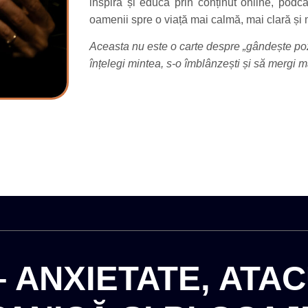
inspiră și educă prin conținut online, podc
oamenii spre o viață mai calmă, mai clară și 
Aceasta nu este o carte despre „gândește pozi
înțelegi mintea, s-o îmblânzești și să mergi m
– ANXIETATE, ATAC