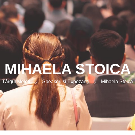
MIHAELA STOICA
Târgul Meleti
Speakeri și Expozanți
Mihaela Stoica