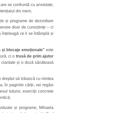
care se confruntă cu anxietate,
tențialul din mers.
ale și programe de dezvoltare
nevoie doar de cunoștințe – ci
să înțeleagă
ce
li se întâmplă și
ă și blocaje emoționale”
este
tură, ci o
trusă de prim ajutor
, claritate și o doză sănătoasă
 dreptul să trăiască cu mintea
 în paginile cărții, vei regăsi
lesul tuturor, exerciții concrete
entică.
viduale și programe, Mihaela