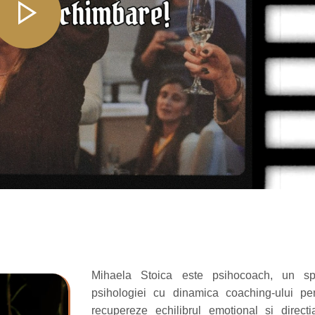
Mihaela Stoica este psihocoach, un spec
psihologiei cu dinamica coaching-ului pen
recupereze echilibrul emoțional și direcț