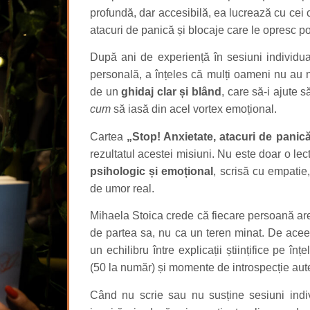
profundă, dar accesibilă, ea lucrează cu cei 
atacuri de panică și blocaje care le opresc po
După ani de experiență în sesiuni individu
personală, a înțeles că mulți oameni nu au 
de un
ghidaj clar și blând
, care să-i ajute 
cum
să iasă din acel vortex emoțional.
Cartea
„Stop! Anxietate, atacuri de panic
rezultatul acestei misiuni. Nu este doar o lec
psihologic și emoțional
, scrisă cu empatie
de umor real.
Mihaela Stoica crede că fiecare persoană are
de partea sa, nu ca un teren minat. De aceea,
un echilibru între explicații științifice pe înțe
(50 la număr) și momente de introspecție aut
Când nu scrie sau nu susține sesiuni indi