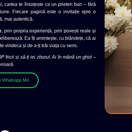
l, cartea te însoțește ca un prieten bun – fără
iune. Fiecare pagină este o invitație spre o
ă, mai autentică.
e
, prin propria experiență, prin povești reale și
eliberează. Ea îți amintește, cu blândețe, că ai
te vindeca și de a-ți trăi viața cu sens.
ricii și să-ți iei zborul. Ai în mână un ghid –
erioară.
Whatsapp Me