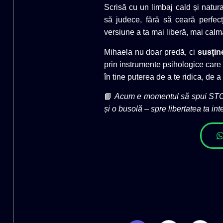
Scrisă cu un limbaj cald și natura
să judece, fără să ceară perfecț
versiune a ta mai liberă, mai calm
Mihaela nu doar predă, ci
susțin
prin instrumente psihologice care 
în tine puterea de a te ridica, de a 
📘
Acum e momentul să spui STOP f
și o busolă – spre libertatea ta int