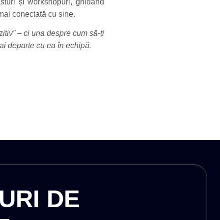
asturi și workshopuri, ghidând
mai conectată cu sine.
tiv” – ci una despre cum să-ți
ai departe cu ea în echipă.
URI DE