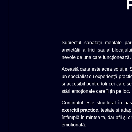
Subiectul sănătății mentale pare
anxietății, al fricii sau al blocaju
nevoie de una care funcționează.
Această carte este acea soluție. 
un specialist cu experiență pract
și accesibil pentru toți cei care 
stări emoționale care îi țin pe loc.
Conținutul este structurat în pa
exerciții practice
, testate și ada
întâmplă în mintea ta, dar afli și
c
emoțională.