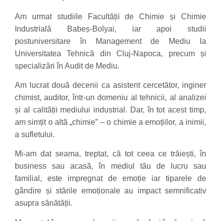
Am urmat studiile Facultății de Chimie și Chimie
Industrială Babeș-Bolyai, iar apoi studii
postuniversitare în Management de Mediu la
Universitatea Tehnică din Cluj-Napoca, precum și
specializări în Audit de Mediu.
Am lucrat două decenii ca asistent cercetător, inginer
chimist, auditor, într-un domeniu al tehnicii, al analizei
și al calității mediului industrial. Dar, în tot acest timp,
am simțit o altă „chimie” – o chimie a emoțiilor, a inimii,
a sufletului.
Mi-am dat seama, treptat, că tot ceea ce trăiești, în
business sau acasă, în mediul tău de lucru sau
familial, este impregnat de emoție iar tiparele de
gândire și stările emoționale au impact semnificativ
asupra sănătății.