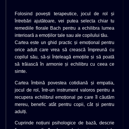
Folosind povești terapeutice, jocul de rol și
întrebări ajutătoare, vei putea selecta chiar tu
remediile florale Bach pentru a echilibra lumea
interioară a emoțiilor tale sau ale copilului tău.
Cartea este un ghid practic și emoțional pentru
orice adult care vrea să crească împreună cu
copilul său, să-și înțeleagă emoțiile și să poată
să trăiască în armonie și echilibru cu ceea ce
simte.
Cartea îmbină povestea cotidiană și empatia,
jocul de rol, într-un instrument valoros pentru a
recupera echilibrul emoțional pe care îl căutăm
mereu, benefic atât pentru copii, cât și pentru
adulți.
Cuprinde noțiuni psihologice de bază, descrie