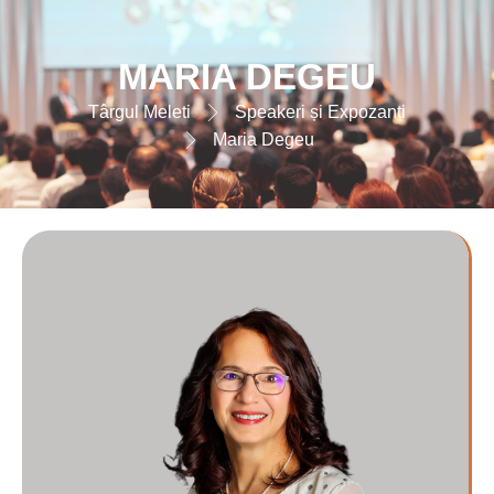
MARIA DEGEU
Târgul Meleti
Speakeri și Expozanți
Maria Degeu