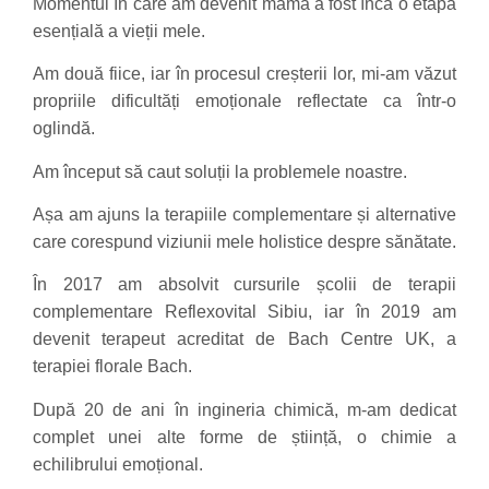
Momentul în care am devenit mamă a fost încă o etapă
esențială a vieții mele.
Am două fiice, iar în procesul creșterii lor, mi-am văzut
propriile dificultăți emoționale reflectate ca într-o
oglindă.
Am început să caut soluții la problemele noastre.
Așa am ajuns la terapiile complementare și alternative
care corespund viziunii mele holistice despre sănătate.
În 2017 am absolvit cursurile școlii de terapii
complementare Reflexovital Sibiu, iar în 2019 am
devenit terapeut acreditat de Bach Centre UK, a
terapiei florale Bach.
După 20 de ani în ingineria chimică, m-am dedicat
complet unei alte forme de știință, o chimie a
echilibrului emoțional.