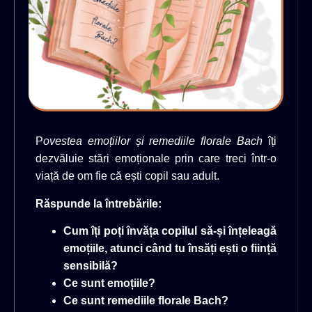
P
ovestea emoțiilor și remediile florale Bach
îți
dezvăluie stări emoționale prin care treci într-o
viață de om fie că ești copil sau adult.
Răspunde la întrebările:
Cum îți poți învăța copilul să-și înțeleagă
emoțiile, atunci când tu însăți ești o ființă
sensibilă?
Ce sunt emoțiile?
Ce sunt remediile florale Bach?