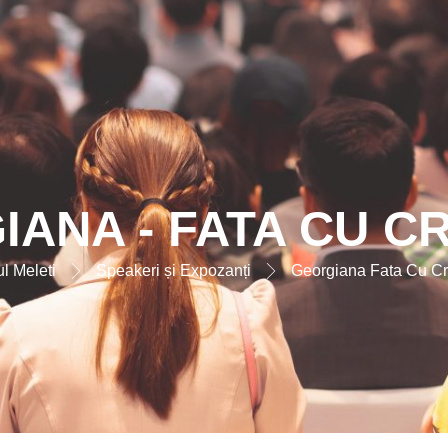
ANA - FATA CU C
l Meleti
Speakeri și Expozanți
Georgiana Fata Cu Cri