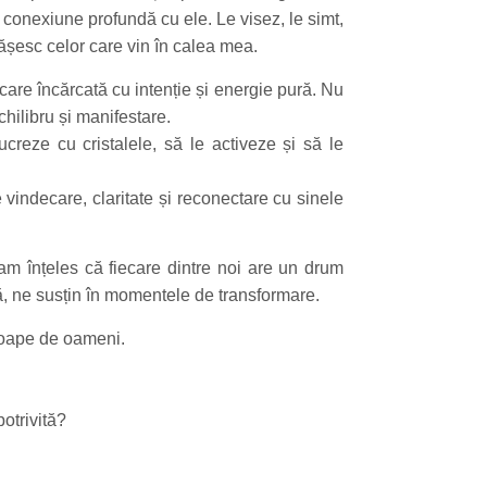
conexiune profundă cu ele. Le visez, le simt,
ășesc celor care vin în calea mea.
ecare încărcată cu intenție și energie pură. Nu
echilibru și manifestare.
creze cu cristalele, să le activeze și să le
vindecare, claritate și reconectare cu sinele
 am înțeles că fiecare dintre noi are un drum
, ne susțin în momentele de transformare.
roape de oameni.
otrivită?