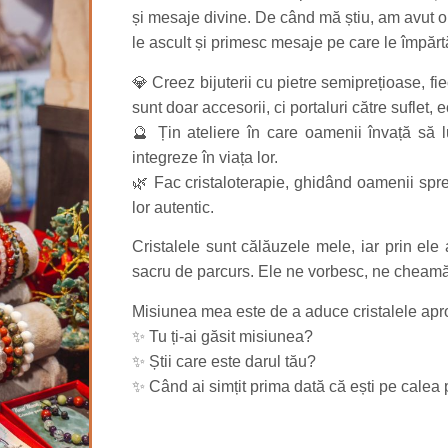
și mesaje divine. De când mă știu, am avut o 
le ascult și primesc mesaje pe care le împărt
💎 Creez bijuterii cu pietre semiprețioase, fi
sunt doar accesorii, ci portaluri către suflet, 
🔮 Țin ateliere în care oamenii învață să lu
integreze în viața lor.
🌿 Fac cristaloterapie, ghidând oamenii spre 
lor autentic.
Cristalele sunt călăuzele mele, iar prin ele
sacru de parcurs. Ele ne vorbesc, ne cheamă
Misiunea mea este de a aduce cristalele ap
✨ Tu ți-ai găsit misiunea?
✨ Știi care este darul tău?
✨ Când ai simțit prima dată că ești pe calea p