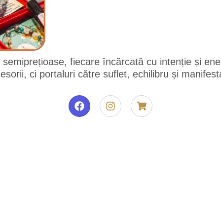
re semiprețioase, fiecare încărcată cu intenție și en
esorii, ci portaluri către suflet, echilibru și manifest