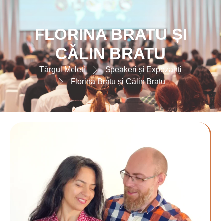
FLORINA BRATU ȘI
CĂLIN BRATU
Târgul Meleti
Speakeri și Expozanți
Florina Bratu și Călin Bratu