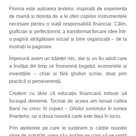
Florina este autoarea textelor, inspirată de experiența
de mamă și dorința de a le oferi copiilor instrumentele
necesare pentru o viață responsabilă financiar. Călin,
grafician și perfecționist, a transformat fiecare idee într-
o pagină atrăgătoare vizual și bine organizată – de la
ilustrații la paginare.
Împreună avem un băiețel mic, dar și un fiu adult care
a învățat din timp ce înseamnă bugetul, economiile și
investițiile – chiar și fără ghiduri scrise, doar prin
practică și perseverență.
Credem cu tărie că educația financiară trebuie să
înceapă devreme. Tocmai de aceea am lansat cartea
Banii nu cresc în copaci – Ghidul juniorului în lumea
finanțelor
, iar a doua noastră carte este deja în lucru.
Prin atelierele pe care le susținem și cărțile noastre
pline de activități, vrem să-i ajutăm pe copii să se simtă