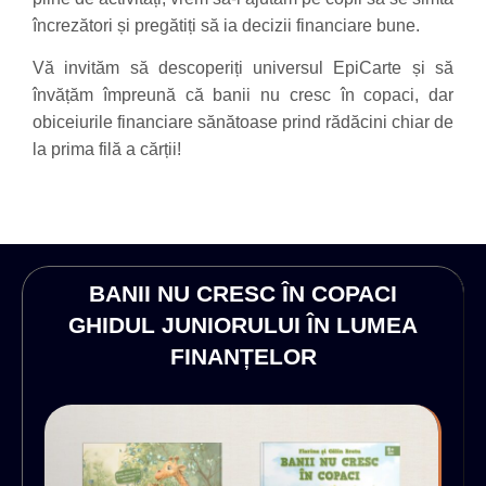
încrezători și pregătiți să ia decizii financiare bune.
Vă invităm să descoperiți universul EpiCarte și să
învățăm împreună că banii nu cresc în copaci, dar
obiceiurile financiare sănătoase prind rădăcini chiar de
la prima filă a cărții!
BANII NU CRESC ÎN COPACI
GHIDUL JUNIORULUI ÎN LUMEA
FINANȚELOR