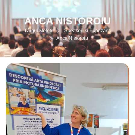
ANCA NISTOROIU
Târgul Meleti
Speakeri și Expozanți
Anca Nistoroiu