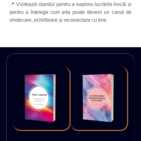
📍 Vizitează standul pentru a explora lucrările Ancăi și
pentru a înțelege cum arta poate deveni un canal de
vindecare, echilibrare și reconectare cu tine.