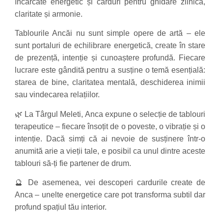
încărcate energetic și carduri pentru ghidare zilnică,
claritate și armonie.
Tablourile Ancăi nu sunt simple opere de artă – ele
sunt portaluri de echilibrare energetică, create în stare
de prezență, intenție și cunoaștere profundă. Fiecare
lucrare este gândită pentru a susține o temă esențială:
starea de bine, claritatea mentală, deschiderea inimii
sau vindecarea relațiilor.
🌿 La Târgul Meleti, Anca expune o selecție de tablouri
terapeutice – fiecare însoțit de o poveste, o vibrație și o
intenție. Dacă simți că ai nevoie de susținere într-o
anumită arie a vieții tale, e posibil ca unul dintre aceste
tablouri să-ți fie partener de drum.
🔮 De asemenea, vei descoperi cardurile create de
Anca – unelte energetice care pot transforma subtil dar
profund spațiul tău interior.